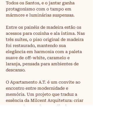
Todos os Santos, e o jantar ganha 
protagonismo com o tampo em 
mármore e luminárias suspensas.
Entre os painéis de madeira estão os 
acessos para cozinha e ala íntima. Nas 
três suítes, o piso original de madeira 
foi restaurado, mantendo sua 
elegância em harmonia com a paleta 
suave de off-white, caramelo e 
laranja, pensada para ambientes de 
descanso.
O Apartamento A.T. é um convite ao 
encontro entre modernidade e 
memória. Um projeto que traduz a 
essência da Milcent Arquitetura: criar 
espaços integrados e acolhedores, 
onde cada detalhe sustenta a 
experiência de bem-estar e 
convivência.